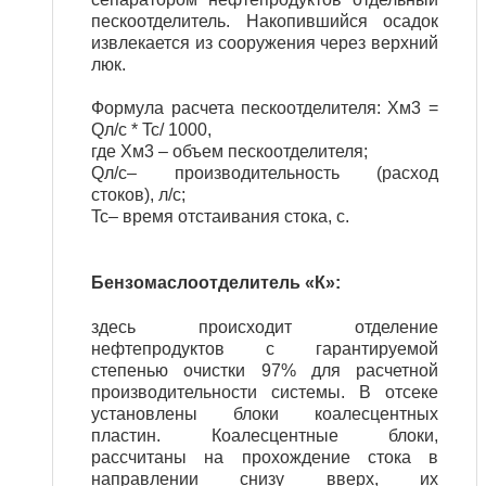
пескоотделитель. Накопившийся осадок
извлекается из сооружения через верхний
люк.
Формула расчета пескоотделителя: Хм3 =
Qл/с * Tc/ 1000,
где Хм3 – объем пескоотделителя;
Qл/с– производительность (расход
стоков), л/с;
Tc– время отстаивания стока, с.
Бензомаслоотделитель «К»:
здесь происходит отделение
нефтепродуктов с гарантируемой
степенью очистки 97% для расчетной
производительности системы. В отсеке
установлены блоки коалесцентных
пластин. Коалесцентные блоки,
рассчитаны на прохождение стока в
направлении снизу вверх, их